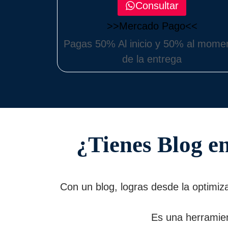
Consultar
>>Mercado Pago<<
Pagas 50% Al inicio y 50% al mome
de la entrega
¿Tienes Blog en
Con un blog, logras desde la optimiz
Es una herramien