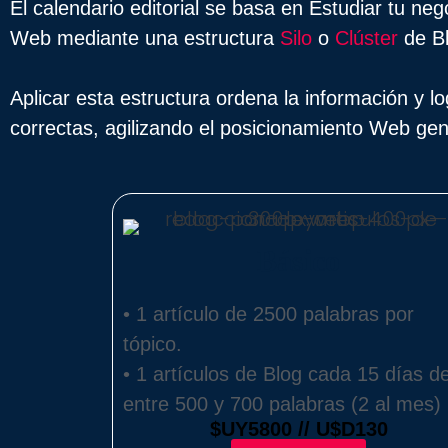
El calendario editorial se basa en Estudiar tu ne
Web mediante una estructura
Silo
o
Clúster
de B
Aplicar esta estructura ordena la información y 
correctas, agilizando el posicionamiento Web gen
Básico
• 1 artículo de 2500 palabras por
tópico.
• 1 artículos de Blog cada 15 días d
entre 500 y 700 palabras (2 al mes)
$UY5800 // U$D130