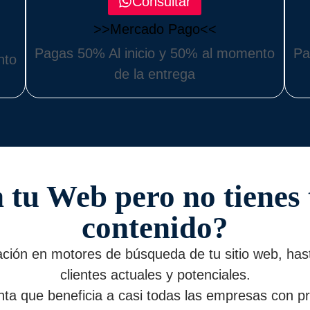
Consultar
>>Mercado Pago<<
Pagas 50% Al inicio y 50% al momento
Pa
nto
de la entrega
 tu Web pero no tienes
contenido?
ación en motores de búsqueda de tu sitio web, hast
clientes actuales y potenciales.
ta que beneficia a casi todas las empresas con pr