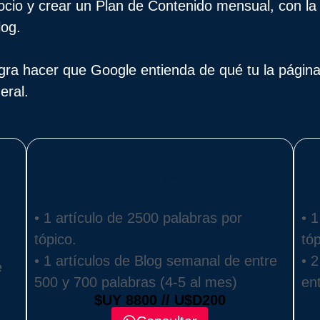
gocio y crear un Plan de Contenido mensual, con la 
log.
logra hacer que Google entienda de qué tu la págin
eral.
Estándar
• 1 artículo de 2500 palabras por
• 
tópico.
tóp
• 1 artículos de Blog semanal de entre
• 
e
500 y 700 palabras (4-5 al mes)
en
$UY 8800 // U$D200