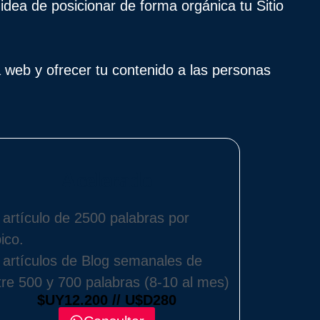
idea de posicionar de forma orgánica tu Sitio
a web y ofrecer tu contenido a las personas
Acelerado
1 artículo de 2500 palabras por
ico.
2 artículos de Blog semanales de
tre 500 y 700 palabras (8-10 al mes)
$UY12.200 // U$D280