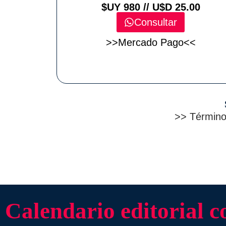
$UY 980 // U$D 25.00
Consultar
>>Mercado Pago<<
>> Términos
Calendario editorial 