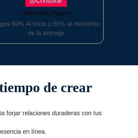
Consultar
>>Mercado Pago<<
gas 50% Al inicio y 50% al momento
de la entrega
 tiempo de crear
a forjar relaciones duraderas con tus
esencia en línea.